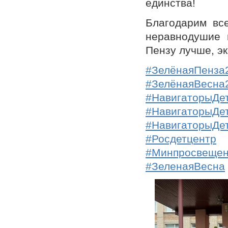
единства!
Благодарим все
неравнодушие 
Пензу лучше, эк
#ЗелёнаяПенза
#ЗелёнаяВесна
#НавигаторыДе
#НавигаторыДе
#НавигаторыДе
#Росдетцентр
#Минпросвеще
#ЗеленаяВесна