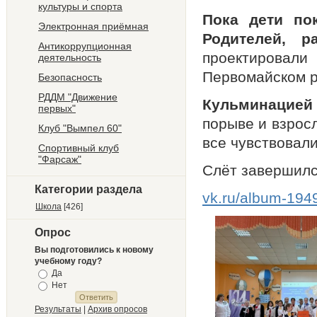
культуры и спорта
Пока дети по
Электронная приёмная
Родителей, р
Антикоррупционная
проектирова
деятельность
Первомайском р
Безопасность
РДДМ "Движение
Кульминацией 
первых"
порыве и взрос
Клуб "Вымпел 60"
все чувствовал
Спортивный клуб
"Фарсаж"
Слёт завершилс
Категории раздела
vk.ru/album-194
Школа
[426]
Опрос
Вы подготовились к новому
учебному году?
Да
Нет
Результаты
|
Архив опросов