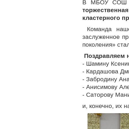
В МБОУ СОШ №
торжественн
кластерного п
Команда наше
заслуженное пр
поколения» стал
Поздравляем н
- Шамину Ксени
- Кардашова Дм
- Забродину Ан
- Анисимову Ал
- Саторову Ман
и, конечно, их