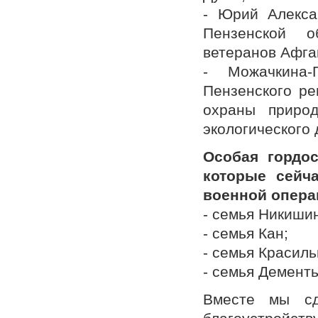
- Юрий Алекса
Пензенской о
ветеранов Афга
- Можачкина
Пензенского ре
охраны природ
экологического
Особая гордо
которые сейч
военной опера
- семья Никиши
- семья Кан;
- семья Красиль
- семья Демент
Вместе мы сд