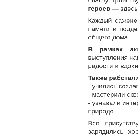
благоустройст
героев
— здесь
Каждый сажене
памяти и подде
общего дома.
В рамках ак
выступления на
радости и вдох
Также работали
- учились созда
- мастерили скв
- узнавали инт
природе.
Все присутств
зарядились хо