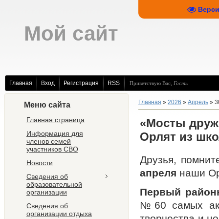
Верси
Мой сайт
Главная
Вход
Регистрация
RSS
Приветствую Вас
,
Гость
Главная
»
2026
»
Апрель
»
3
Меню сайта
Главная страница
«Мосты друж
Информация для
Орлят из шк
членов семей
участников СВО
Друзья, помнит
Новости
апреля
наши Ор
Сведения об
образовательной
Первый район
организации
№60 самых акт
Сведения об
организации отдыха
творчества и н