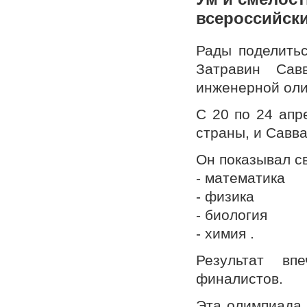
всероссийск
Рады поделитьс
Затравин Сав
инженерной ол
С 20 по 24 апр
страны, и Савв
Он показывал с
- математика
- физика
- биология
- химия .
Результат вп
финалистов.
Эта олимпиада 