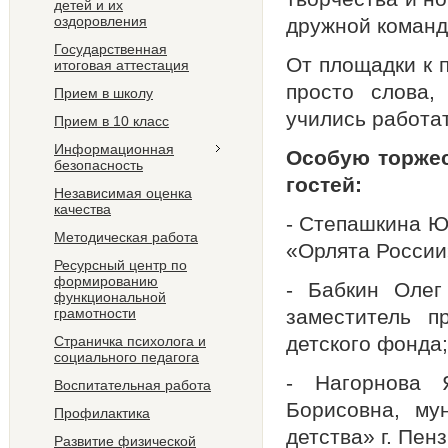
детей и их
оздоровления
дружной команд
Государственная
От площадки к 
итоговая аттестация
просто слова,
Прием в школу
учились работат
Прием в 10 класс
Информационная
Особую торжес
безопасность
гостей:
Независимая оценка
качества
- Степашкина Ю
Методическая работа
«Орлята России
Ресурсный центр по
формированию
- Бабкин Олег
функциональной
грамотности
заместитель п
детского фонда;
Страничка психолога и
социального педагога
- Нагорнова 
Воспитательная работа
Борисовна, му
Профилактика
детства» г. Пенз
Развитие физической