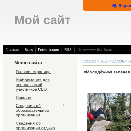
Верси
Мой сайт
Главная
Вход
Регистрация
RSS
Приветствую Вас
,
Гость
Главная
»
2026
»
Апрель
»
3
Меню сайта
Главная страница
«Молодёжная зелёная
Информация для
членов семей
участников СВО
Новости
Сведения об
образовательной
организации
Сведения об
организации отдыха