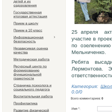
детей и их
оздоровления
Государственная
итоговая аттестация
Прием в школу
Прием в 10 класс
25 апреля акт
Информационная
участие в прое
безопасность
по озеленению
Независимая оценка
Мельниченко.
качества
Методическая работа
Ребята высад
Ресурсный центр по
Лермонтова. 
формированию
функциональной
ответственност
грамотности
Страничка психолога и
Категория
:
Шко
социального педагога
0.0
/
0
Воспитательная работа
Всего комментариев
:
0
Профилактика
Имя *:
Развитие физической