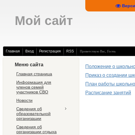
Верси
Мой сайт
Главная
Вход
Регистрация
RSS
Приветствую Вас
,
Гость
Меню сайта
Положение о школьно
Главная страница
Приказ о создании шк
Информация для
План работы школьно
членов семей
участников СВО
Расписание занятий
Новости
Сведения об
образовательной
организации
Сведения об
организации отдыха