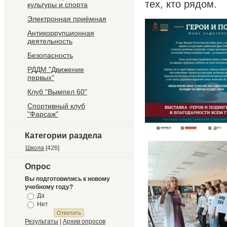
тех, кто рядом.
культуры и спорта
Электронная приёмная
Антикоррупционная
деятельность
Безопасность
РДДМ "Движение
первых"
Клуб "Вымпел 60"
Спортивный клуб
"Фарсаж"
Категории раздела
Школа
[426]
Опрос
Вы подготовились к новому
учебному году?
Да
Нет
Результаты
|
Архив опросов