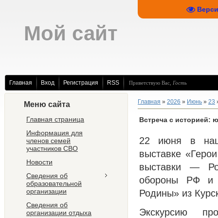
Верси
Мой сайт
Главная
Вход
Регистрация
RSS
Приветствую Вас
,
Гость
Главная
»
2026
»
Июнь
»
23
Меню сайта
Главная страница
Встреча с историей: 
Информация для
22 июня в наш
членов семей
участников СВО
выставке «Геро
Новости
выставки — Рос
Сведения об
обороны РФ и 
образовательной
организации
Родины» из Курс
Сведения об
Экскурсию п
организации отдыха