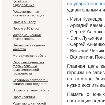
детей и их
государственног
оздоровления
удивительными и
Государственная
итоговая аттестация
- Иван Кузнецов
Прием в школу
- Аркадий Каман
Прием в 10 класс
- Сергей Алешко
Информационная
- Эрик Лукьянов
безопасность
- Сергей Анненко
Независимая оценка
качества
- Виталий Чижик
Методическая работа
- Валентина Пон
Ресурсный центр по
Главная цель в
формированию
функциональной
героизм не завис
грамотности
на помощь ближ
Страничка психолога и
социального педагога
нужно воспитыват
Воспитательная работа
Память о юных 
Профилактика
настоящий подви
Развитие физической