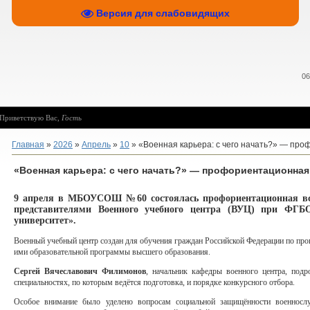
Версия для слабовидящих
06
Приветствую Вас
,
Гость
Главная
»
2026
»
Апрель
»
10
» «Военная карьера: с чего начать?» — пр
«Военная карьера: с чего начать?» — профориентационная
9 апреля в МБОУСОШ №60
состоялась профориентационная вс
представителями Военного учебного центра (ВУЦ) при ФГБ
университет».
Военный учебный центр создан для обучения граждан Российской Федерации по про
ими образовательной программы высшего образования.
Сергей Вячеславович Филимонов
, начальник кафедры военного центра, подр
специальностях, по которым ведётся подготовка, и порядке конкурсного отбора.
Особое внимание было уделено вопросам социальной защищённости военнос