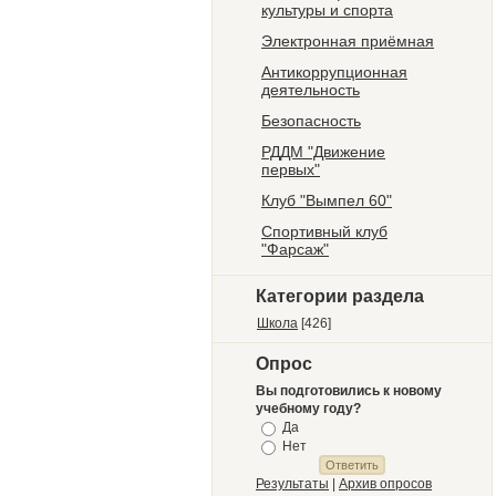
культуры и спорта
Электронная приёмная
Антикоррупционная
деятельность
Безопасность
РДДМ "Движение
первых"
Клуб "Вымпел 60"
Спортивный клуб
"Фарсаж"
Категории раздела
Школа
[426]
Опрос
Вы подготовились к новому
учебному году?
Да
Нет
Результаты
|
Архив опросов