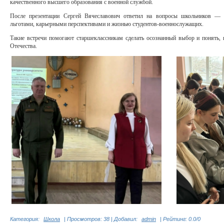
качественного высшего образования с военной службой.
После презентации Сергей Вячеславович ответил на вопросы школьников — р
льготами, карьерными перспективами и жизнью студентов-военнослужащих.
Такие встречи помогают старшеклассникам сделать осознанный выбор и понять, 
Отечества.
Категория
:
Школа
|
Просмотров
: 38 |
Добавил
:
admin
|
Рейтинг
:
0.0
/
0