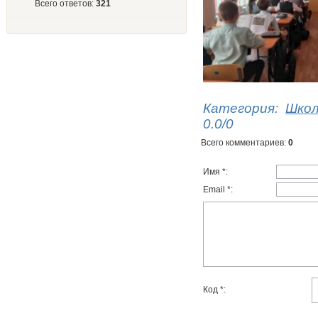
Всего ответов:
321
Категория
:
Шко
0.0
/
0
Всего комментариев
:
0
Имя *:
Email *:
Код *: