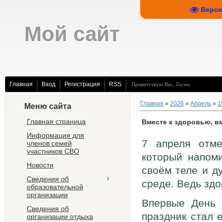
Верси
Мой сайт
Главная
Вход
Регистрация
RSS
Приветствую Вас
,
Гость
Главная
»
2026
»
Апрель
»
1
Меню сайта
Главная страница
Вместе к здоровью, вм
Информация для
7 апреля отме
членов семей
участников СВО
который напоми
Новости
своём теле и д
Сведения об
среде. Ведь здо
образовательной
организации
Впервые День 
Сведения об
праздник стал 
организации отдыха