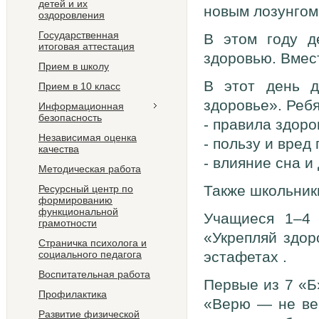
детей и их
новым лозунгом
оздоровления
Государственная
В этом году д
итоговая аттестация
здоровью. Вмес
Прием в школу
В этот день д
Прием в 10 класс
здоровье». Ребя
Информационная
безопасность
- правила здоро
Независимая оценка
- пользу и вред
качества
- влияние сна и
Методическая работа
Также школьники
Ресурсный центр по
формированию
функциональной
Учащиеся 1–4 
грамотности
«Укрепляй здор
Страничка психолога и
социального педагога
эстафетах .
Воспитательная работа
Первые из 7 «Б
Профилактика
«Верю — не вер
Развитие физической