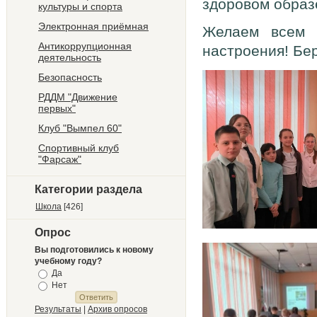
здоровом образ
культуры и спорта
Электронная приёмная
Желаем всем к
Антикоррупционная
настроения! Бер
деятельность
Безопасность
РДДМ "Движение
первых"
Клуб "Вымпел 60"
Спортивный клуб
"Фарсаж"
Категории раздела
Школа
[426]
Опрос
Вы подготовились к новому
учебному году?
Да
Нет
Результаты
|
Архив опросов