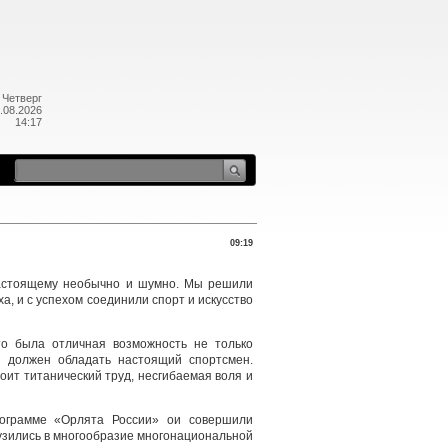
Четверг
.08.2026
14:17
09:19
настоящему необычно и шумно. Мы решили
ха, и с успехом соединили спорт и искусство
то была отличная возможность не только
ми должен обладать настоящий спортсмен.
оит титанический труд, несгибаемая воля и
рограмме «Орлята России» ои совершили
узились в многообразие многонациональной