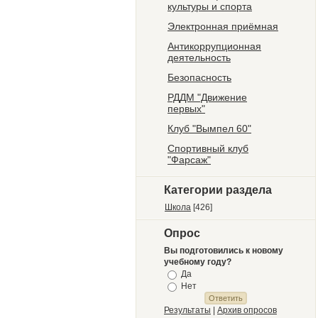
культуры и спорта
Электронная приёмная
Антикоррупционная
деятельность
Безопасность
РДДМ "Движение
первых"
Клуб "Вымпел 60"
Спортивный клуб
"Фарсаж"
Категории раздела
Школа
[426]
Опрос
Вы подготовились к новому
учебному году?
Да
Нет
Результаты
|
Архив опросов