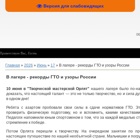
Версия для слабовидящих
06
Приветствую Вас
,
Гость
Главная
»
2026
»
Июнь
»
17
» В лагере - рекорды ГТО и узоры России
В лагере - рекорды ГТО и узоры России
10 июня в "Творческой мастерской Орлят"
нашего лагеря было по-
доказать, что настоящий талант — это не только творчество, но и сила ду
в одном дне!
Ребята с азартом пробовали свои силы в сдаче нормативов ГТО. Э
проверить физическую подготовку, но и вспомнить, какими качества
Педагоги напомнили юным спортсменом о том, что за каждой медалью ст
стремление к победе.
Потом Орлята перешли к творчеству. На очередном занятии по п
настоящее путешествие по нашей необъятной стране. Мальчишки и погр