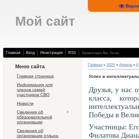
Верси
Мой сайт
Главная
Вход
Регистрация
RSS
Приветствую Вас
,
Гость
Главная
»
2025
»
Апрель
»
6
Меню сайта
Главная страница
Успех в интеллектуаль
Информация для
Друзья, у нас 
членов семей
участников СВО
класса, кот
Новости
интеллектуальн
Сведения об
Победы в Велик
образовательной
организации
Участницы: Его
Сведения об
Филатова Диана
организации отдыха