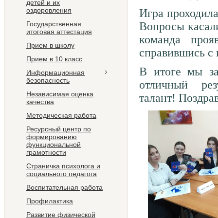
детей и их
оздоровления
Игра проходила
Государственная
Вопросы касали
итоговая аттестация
команда проя
Прием в школу
справившись с 
Прием в 10 класс
В итоге мы за
Информационная
безопасность
отличный ре
Независимая оценка
талант! Поздра
качества
Методическая работа
Ресурсный центр по
формированию
функциональной
грамотности
Страничка психолога и
социального педагога
Воспитательная работа
Профилактика
Развитие физической