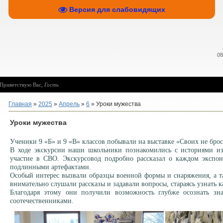
Версия для слабовидящих
08
Приветствую Вас
,
Гость
Главная
»
2025
»
Апрель
»
6
» Уроки мужества
Уроки мужества
Ученики 9 «Б» и 9 «В» классов побывали на выставке «Своих не бро
В ходе экскурсии наши школьники познакомились с историями и
участие в СВО. Экскурсовод подробно рассказал о каждом экспона
подлинными артефактами.
Особый интерес вызвали образцы военной формы и снаряжения, а т
внимательно слушали рассказы и задавали вопросы, стараясь узнать
Благодаря этому они получили возможность глубже осознать зн
соотечественниками.