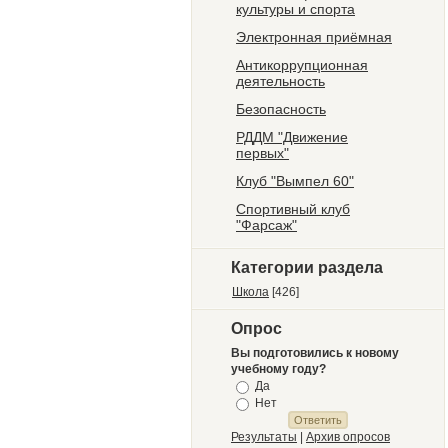
культуры и спорта
Электронная приёмная
Антикоррупционная
деятельность
Безопасность
РДДМ "Движение
первых"
Клуб "Вымпел 60"
Спортивный клуб
"Фарсаж"
Категории раздела
Школа
[426]
Опрос
Вы подготовились к новому
учебному году?
Да
Нет
Результаты
|
Архив опросов