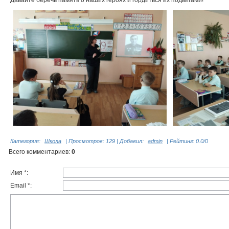
Давайте беречь память о наших героях и гордиться их подвигами!
Категория
:
Школа
|
Просмотров
: 129 |
Добавил
:
admin
|
Рейтинг
:
0.0
/
0
Всего комментариев
:
0
Имя *:
Email *: