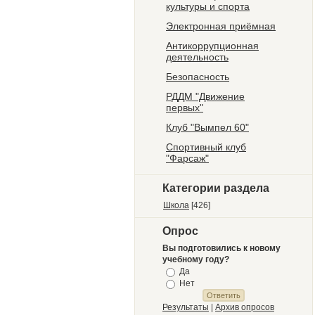
культуры и спорта
Электронная приёмная
Антикоррупционная
деятельность
Безопасность
РДДМ "Движение
первых"
Клуб "Вымпел 60"
Спортивный клуб
"Фарсаж"
Категории раздела
Школа
[426]
Опрос
Вы подготовились к новому
учебному году?
Да
Нет
Результаты
|
Архив опросов