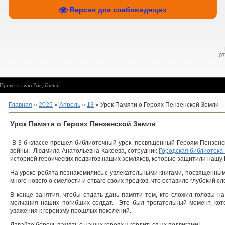
Версия для слабовидящих
07
Приветствую Вас
,
Гость
Главная
»
2025
»
Апрель
»
13
» Урок Памяти о Героях Пензенской Земли
Урок Памяти о Героях Пензенской Земли
В 3-б классе прошел библиотечный урок, посвященный Героям Пензенс
войны. Людмила Анатольевна Какоева, сотрудник
Городская библиотека 
историей героических подвигов наших земляков, которые защитили нашу 
На уроке ребята познакомились с увлекательными книгами, посвященным
много нового о смелости и отваге своих предков, что оставило глубокий сл
В конце занятия, чтобы отдать дань памяти тем, кто сложил головы н
молчания наших погибших солдат. Это был трогательный момент, кот
уважения к героизму прошлых поколений.