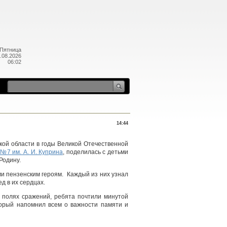
Пятница
.08.2026
06:02
14:44
кой области в годы Великой Отечественной
№7 им. А. И. Куприна
, поделилась с детьми
Родину.
и пензенским героям. Каждый из них узнал
ед в их сердцах.
а полях сражений, ребята почтили минутой
орый напомнил всем о важности памяти и