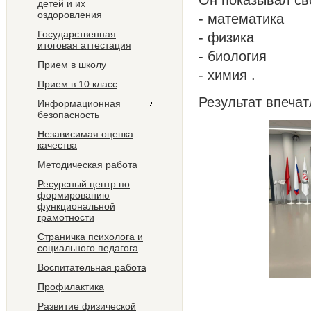
Он показывал св
детей и их
оздоровления
- математика
Государственная
- физика
итоговая аттестация
- биология
Прием в школу
- химия .
Прием в 10 класс
Результат впечат
Информационная
безопасность
Независимая оценка
качества
Методическая работа
Ресурсный центр по
формированию
функциональной
грамотности
Страничка психолога и
социального педагога
Воспитательная работа
Профилактика
Развитие физической