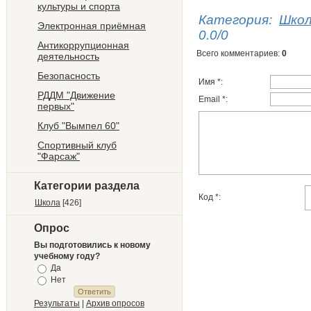
культуры и спорта
Категория
:
Шко
Электронная приёмная
0.0
/
0
Антикоррупционная
Всего комментариев
:
0
деятельность
Безопасность
Имя *:
РДДМ "Движение
Email *:
первых"
Клуб "Вымпел 60"
Спортивный клуб
"Фарсаж"
Категории раздела
Код *:
Школа
[426]
Опрос
Вы подготовились к новому
учебному году?
Да
Нет
Результаты
|
Архив опросов