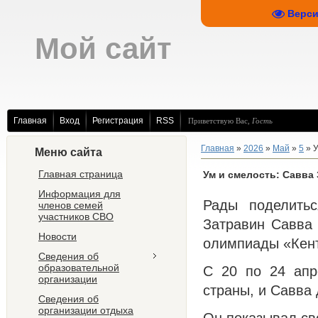
Верси
Мой сайт
Главная
Вход
Регистрация
RSS
Приветствую Вас
,
Гость
Главная
»
2026
»
Май
»
5
» У
Меню сайта
Главная страница
Ум и смелость: Савва
Информация для
Рады поделитьс
членов семей
участников СВО
Затравин Савва
Новости
олимпиады «Кен
Сведения об
образовательной
С 20 по 24 апр
организации
страны, и Савва
Сведения об
организации отдыха