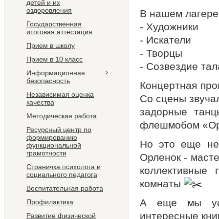
детей и их
оздоровления
В нашем лагере
Государственная
- Художники
итоговая аттестация
- Искатели
Прием в школу
- Творцы
Прием в 10 класс
- Созвездие тал
Информационная
безопасность
Концертная про
Независимая оценка
Со сцены звуча
качества
задорные танц
Методическая работа
флешмобом «Ор
Ресурсный центр по
формированию
Но это еще не
функциональной
грамотности
Орленок - маст
Страничка психолога и
коллективные 
социального педагога
комнаты ️
Воспитательная работа
А еще мы усп
Профилактика
интересные книг
Развитие физической