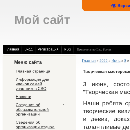
Верси
Мой сайт
Главная
Вход
Регистрация
RSS
Приветствую Вас
,
Гость
Главная
»
2026
»
Июнь
»
8
» 
Меню сайта
Главная страница
Творческая мастерска
Информация для
3 июня, состо
членов семей
участников СВО
"Творческая ма
Новости
Наши ребята ср
Сведения об
образовательной
творческие виз
организации
и девиз, дока
Сведения об
талантливые де
организации отдыха