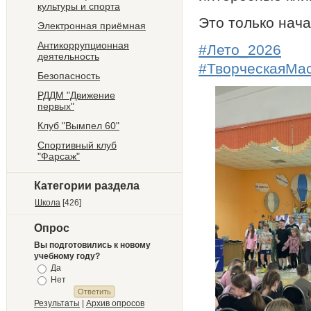
культуры и спорта
Это только нача
Электронная приёмная
Антикоррупционная
#Лето_2026
деятельность
#ТворческаяМа
Безопасность
РДДМ "Движение
первых"
Клуб "Вымпел 60"
Спортивный клуб
"Фарсаж"
Категории раздела
Школа
[426]
Опрос
Вы подготовились к новому
учебному году?
Да
Нет
Результаты
|
Архив опросов