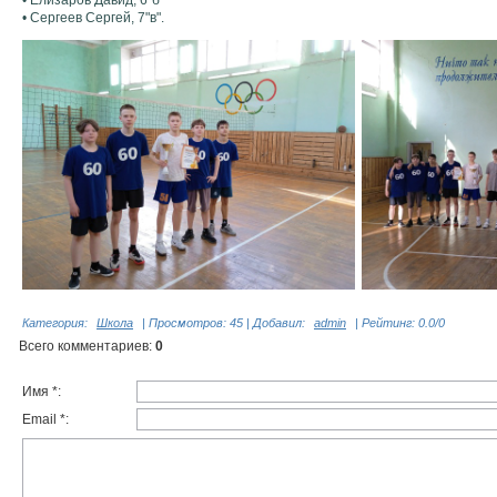
• Елизаров Давид, 6"б"
• Сергеев Сергей, 7"в".
Категория
:
Школа
|
Просмотров
: 45 |
Добавил
:
admin
|
Рейтинг
:
0.0
/
0
Всего комментариев
:
0
Имя *:
Email *: