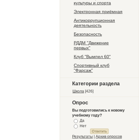
культуры и спорта
Электронная приёмная
Антикоррупционная
деятельность
Безопасность
РДДМ "Движение
первых"
Клуб "Вымпел 60"
Спортивный клуб
"Фарсаж"
Категории раздела
Школа
[426]
Опрос
Вы подготовились к новому
учебному году?
Да
Нет
Результаты
|
Архив опросов