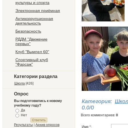
культуры и спорта
Электронная приёмная
Антикоррупционная
деятельность
Безопасность
РДДМ "Движение
первых"
Клуб "Вымпел 60"
Спортивный клуб
"Фарсаж"
Категории раздела
Школа
[426]
Опрос
Категория
:
Шко
Вы подготовились к новому
учебному году?
0.0
/
0
Да
Нет
Всего комментариев
:
0
Результаты
|
Архив опросов
Имя *: