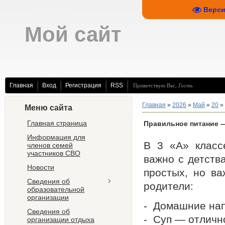
Верси
Мой сайт
Главная
Вход
Регистрация
RSS
Приветствую Вас
,
Гость
Главная
»
2026
»
Май
»
20
» 
Меню сайта
Главная страница
Правильное питание 
Информация для
В 3 «А» класс
членов семей
участников СВО
важно с детств
Новости
простых, но ва
Сведения об
родители:
образовательной
организации
- Домашние нап
Сведения об
- Суп — отличн
организации отдыха