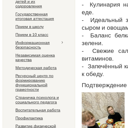
детей и их
- Кулинария н
оздоровления
еде.
Государственная
итоговая аттестация
- Идеальный за
Прием в школу
сыром и овощам
- Баланс белка
Прием в 10 класс
зелени.
Информационная
безопасность
- Свежие сал
Независимая оценка
витаминов.
качества
- Запечённый к
Методическая работа
к обеду.
Ресурсный центр по
формированию
Подтверждение
функциональной
грамотности
Страничка психолога и
социального педагога
Воспитательная работа
Профилактика
Развитие физической