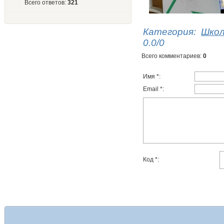
Всего ответов:
321
Категория
:
Шко
0.0
/
0
Всего комментариев
:
0
Имя *:
Email *:
Код *: