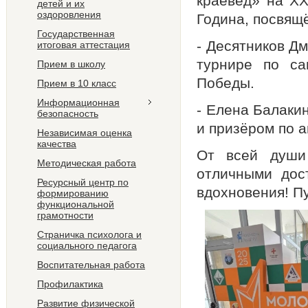
краевед» на XX
детей и их
оздоровления
Година, посвящ
Государственная
- Десятников Дм
итоговая аттестация
турнире по са
Прием в школу
Победы.
Прием в 10 класс
Информационная
- Елена Балаки
безопасность
и призёром по 
Независимая оценка
качества
От всей души
Методическая работа
отличными дос
Ресурсный центр по
вдохновения! П
формированию
функциональной
грамотности
Страничка психолога и
социального педагога
Воспитательная работа
Профилактика
Развитие физической