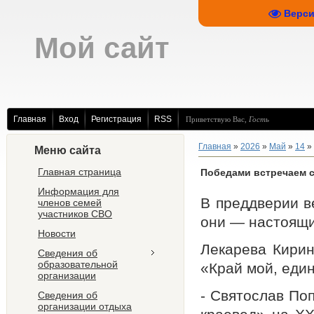
Верси
Мой сайт
Главная
Вход
Регистрация
RSS
Приветствую Вас
,
Гость
Главная
»
2026
»
Май
»
14
»
Меню сайта
Главная страница
Победами встречаем 
Информация для
В преддверии в
членов семей
участников СВО
они — настоящи
Новости
Лекарева Кирин
Сведения об
образовательной
«Край мой, еди
организации
- Святослав Поп
Сведения об
организации отдыха