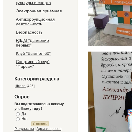
культуры и спорта
Электронная приёмная
Антикоррупционная
деятельность
Безопасность
РДДМ "Движение
первых"
Клуб "Вымпел 60"
Спортивный клуб
"Фарсаж"
Категории раздела
Школа
[426]
Опрос
Вы подготовились к новому
учебному году?
Да
Нет
Результаты
|
Архив опросов