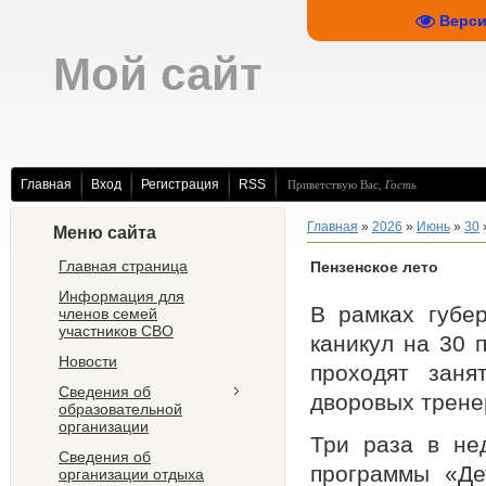
Верси
Мой сайт
Главная
Вход
Регистрация
RSS
Приветствую Вас
,
Гость
Главная
»
2026
»
Июнь
»
30
Меню сайта
Главная страница
Пензенское лето
Информация для
В рамках губер
членов семей
участников СВО
каникул на 30 
Новости
проходят заня
Сведения об
дворовых трене
образовательной
организации
Три раза в не
Сведения об
программы «Де
организации отдыха