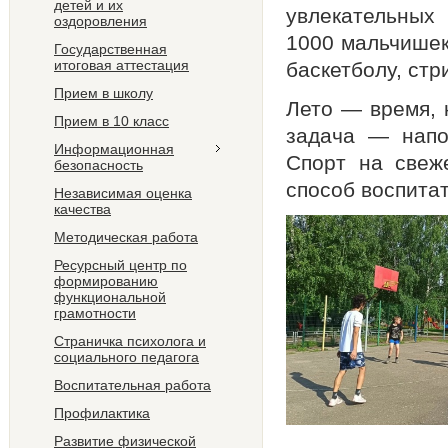
детей и их
увлекательных
оздоровления
1000 мальчишек
Государственная
итоговая аттестация
баскетболу, стр
Прием в школу
Лето — время, 
Прием в 10 класс
задача — напо
Информационная
Спорт на свеж
безопасность
способ воспитат
Независимая оценка
качества
Методическая работа
Ресурсный центр по
формированию
функциональной
грамотности
Страничка психолога и
социального педагога
Воспитательная работа
Профилактика
Развитие физической