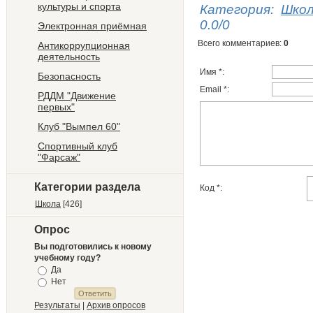
культуры и спорта
Категория
:
Шко
0.0
/
0
Электронная приёмная
Всего комментариев
:
0
Антикоррупционная
деятельность
Имя *:
Безопасность
Email *:
РДДМ "Движение
первых"
Клуб "Вымпел 60"
Спортивный клуб
"Фарсаж"
Категории раздела
Код *:
Школа
[426]
Опрос
Вы подготовились к новому
учебному году?
Да
Нет
Результаты
|
Архив опросов