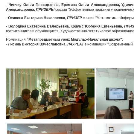
-
Чипчиу Ольга Геннадьевна, Еремина Ольга Александровна, Удилин
Александровна,
ПРИЗЕРЫ
секции "Эффективные практики управленческ
-
Осипова Екатерина Николаевна,
ПРИЗЕР
секции "Математика. Информа
-
Володина Екатерина Валерьевна, Криумс Юргения Евгеньевна,
ПРИ
воспитанников и обучающихся. Художественно-эстетическое образование"
Номинация
"Метапредметный урок: Модуль:«Начальная школа":
-
Лисина Виктория Вячеславовна,
ЛАУРЕАТ
в номинации "Современный 