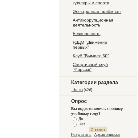
культуры и спорта
Электронная приёмная
Антикоррупционная
деятельность
Безопасность
РДДМ "Движение
первых"
Клуб "Вымпел 60"
Спортивный клуб
"Фарсаж"
Категории раздела
Школа
[426]
Опрос
Вы подготовились к новому
учебному году?
Да
Нет
Результаты
|
Архив опросов