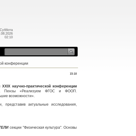
Суббота
.08.2026
02:10
кой конференции
15:10
п XXIX научно-практической конференции
ода Пензы «Реализуем ФГОС и ФООП.
ьшие возможности».
, представив актуальные исследования,
ТЕЛИ
секции "Физическая культура". Основы