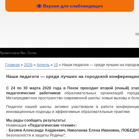
Версия для слабовидящих
08
Приветствую Вас
,
Гость
Главная
»
2026
»
Апрель
»
10
» Наши педагоги — среди лучших на городс
Наши педагоги — среди лучших на городской конференции
С 24 по 30 марта 2026 года в Пензе проходил второй (очный) эта
педагогических работников
образовательных организаций гор
Метапредметное пространство современной школы: новые вызовы и бол
Педагоги нашей школы активно участвовали в работе конференции
инновационные подходы и эффективные образовательные практики.
Мы рады сообщить результаты:
Номинация
«Педагогические чтения»:
-
Безяев Александр Андреевич, Николаева Елена Ивановна,
ПОБЕДИ
безопасности и защиты Родины";