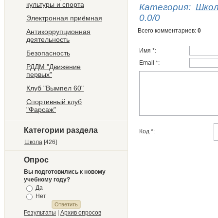
культуры и спорта
Категория
:
Шко
0.0
/
0
Электронная приёмная
Всего комментариев
:
0
Антикоррупционная
деятельность
Имя *:
Безопасность
Email *:
РДДМ "Движение
первых"
Клуб "Вымпел 60"
Спортивный клуб
"Фарсаж"
Категории раздела
Код *:
Школа
[426]
Опрос
Вы подготовились к новому
учебному году?
Да
Нет
Результаты
|
Архив опросов