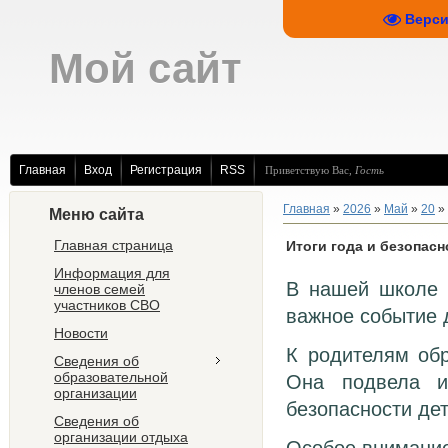
Верси
Мой сайт
Главная
Вход
Регистрация
RSS
Приветствую Вас
,
Гость
Главная
»
2026
»
Май
»
20
» 
Меню сайта
Главная страница
Итоги года и безопас
Информация для
В нашей школе 
членов семей
участников СВО
важное событие 
Новости
К родителям об
Сведения об
образовательной
Она подвела и
организации
безопасности де
Сведения об
организации отдыха