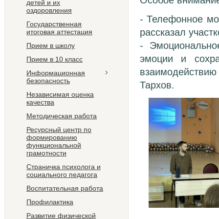
Особое внимание
детей и их
оздоровления
- Телефонное мо
Государственная
рассказал участ
итоговая аттестация
- Эмоционально
Прием в школу
эмоции и сохра
Прием в 10 класс
взаимодействию
Информационная
безопасность
Тархов.
Независимая оценка
качества
Методическая работа
Ресурсный центр по
формированию
функциональной
грамотности
Страничка психолога и
социального педагога
Воспитательная работа
Профилактика
Развитие физической