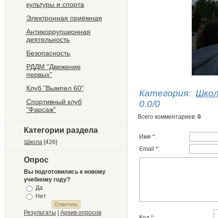
культуры и спорта
Электронная приёмная
Антикоррупционная
деятельность
Безопасность
РДДМ "Движение
первых"
Клуб "Вымпел 60"
Категория
:
Шко
Спортивный клуб
0.0
/
0
"Фарсаж"
Всего комментариев
:
0
Категории раздела
Имя *:
Школа
[426]
Email *:
Опрос
Вы подготовились к новому
учебному году?
Да
Нет
Результаты
|
Архив опросов
Код *: