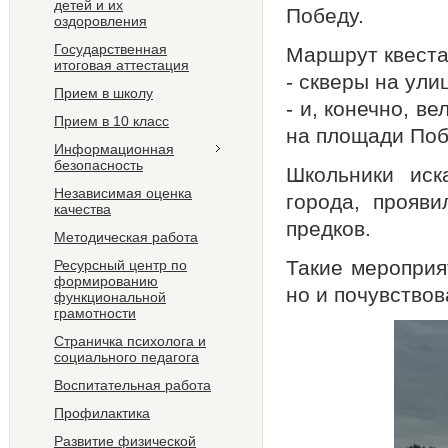
детей и их
Победу.
оздоровления
Государственная
Маршрут квеста
итоговая аттестация
- скверы на ули
Прием в школу
- и, конечно, 
Прием в 10 класс
на площади По
Информационная
безопасность
Школьники иск
Независимая оценка
города, прояви
качества
предков.
Методическая работа
Такие мероприя
Ресурсный центр по
формированию
но и почувствов
функциональной
грамотности
Страничка психолога и
социального педагога
Воспитательная работа
Профилактика
Развитие физической