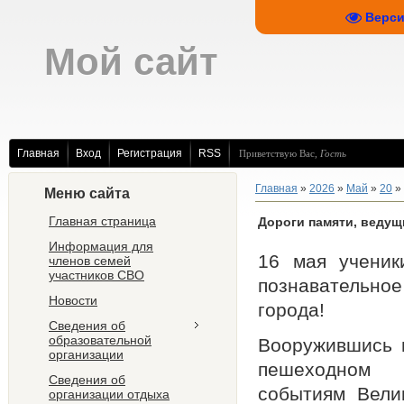
Верси
Мой сайт
Главная
Вход
Регистрация
RSS
Приветствую Вас
,
Гость
Главная
»
2026
»
Май
»
20
» 
Меню сайта
Главная страница
Дороги памяти, ведущ
Информация для
16 мая ученик
членов семей
участников СВО
познавательн
Новости
города!
Сведения об
образовательной
Вооружившись 
организации
пешеходном к
Сведения об
событиям Вели
организации отдыха