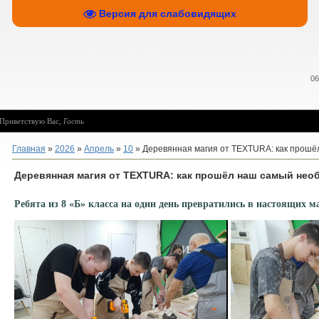
Версия для слабовидящих
06
Приветствую Вас
,
Гость
Главная
»
2026
»
Апрель
»
10
» Деревянная магия от TEXTURА: как прошё
Деревянная магия от TEXTURА: как прошёл наш самый нео
Ребята из 8 «Б» класса на один день превратились в настоящих 