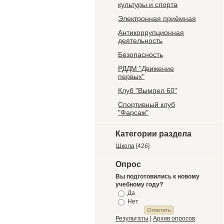
культуры и спорта
Электронная приёмная
Антикоррупционная
деятельность
Безопасность
РДДМ "Движение
первых"
Клуб "Вымпел 60"
Спортивный клуб
"Фарсаж"
Категории раздела
Школа
[426]
Опрос
Вы подготовились к новому
учебному году?
Да
Нет
Результаты
|
Архив опросов