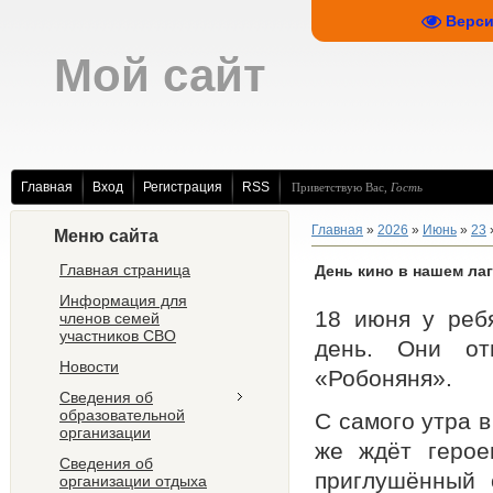
Верси
Мой сайт
Главная
Вход
Регистрация
RSS
Приветствую Вас
,
Гость
Главная
»
2026
»
Июнь
»
23
Меню сайта
Главная страница
День кино в нашем ла
Информация для
18 июня у реб
членов семей
участников СВО
день. Они от
Новости
«Робоняня».
Сведения об
образовательной
С самого утра 
организации
же ждёт герое
Сведения об
приглушённый 
организации отдыха