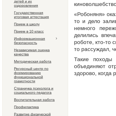
детей и их
киноволшебств
оздоровления
Государственная
«Робоняня» ока
итоговая аттестация
то и дело зали
Прием в школу
немного переж
Прием в 10 класс
делились впеча
Информационная
роботе, кто-то
безопасность
то рассуждал, ч
Независимая оценка
качества
Такие походы 
Методическая работа
объединяют от
Ресурсный центр по
здорово, когда 
формированию
функциональной
грамотности
Страничка психолога и
социального педагога
Воспитательная работа
Профилактика
Развитие физической