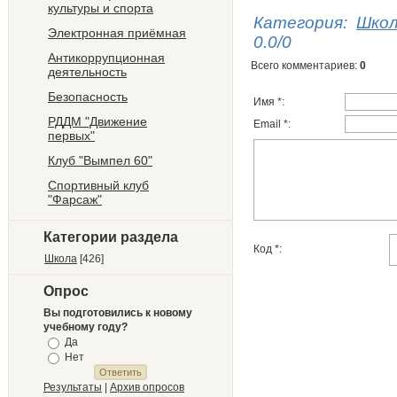
культуры и спорта
Категория
:
Шко
Электронная приёмная
0.0
/
0
Антикоррупционная
Всего комментариев
:
0
деятельность
Безопасность
Имя *:
РДДМ "Движение
Email *:
первых"
Клуб "Вымпел 60"
Спортивный клуб
"Фарсаж"
Категории раздела
Код *:
Школа
[426]
Опрос
Вы подготовились к новому
учебному году?
Да
Нет
Результаты
|
Архив опросов