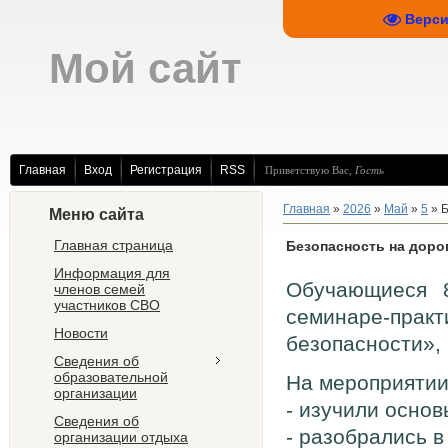
Верси
Мой сайт
Главная
Вход
Регистрация
RSS
Приветствую Вас
,
Гость
Главная
»
2026
»
Май
»
5
» Б
Меню сайта
Главная страница
Безопасность на доро
Информация для
Обучающиеся 
членов семей
участников СВО
семинаре‑практ
Новости
безопасности»,
Сведения об
образовательной
На мероприятии
организации
- изучили осно
Сведения об
- разобрались в
организации отдыха