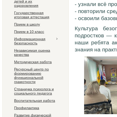
детей и их
- узнали всё пр
оздоровления
- повторили ср
Государственная
итоговая аттестация
- освоили базо
Прием в школу
Культура безо
Прием в 10 класс
подростков — к
Информационная
наши ребята ак
безопасность
знания на практ
Независимая оценка
качества
Методическая работа
Ресурсный центр по
формированию
функциональной
грамотности
Страничка психолога и
социального педагога
Воспитательная работа
Профилактика
Развитие физической