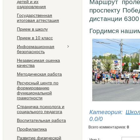
Маршрут проле
детей и их
оздоровления
проспекту Побе
Государственная
дистанции 6300
итоговая аттестация
Прием в школу
Гордимся наши
Прием в 10 класс
Информационная
безопасность
Независимая оценка
качества
Методическая работа
Ресурсный центр по
формированию
функциональной
грамотности
Страничка психолога и
Категория
:
Шко
социального педагога
0.0
/
0
Воспитательная работа
Всего комментариев
:
0
Профилактика
Развитие физической