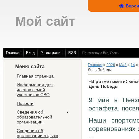
Верси
Мой сайт
Главная
Вход
Регистрация
RSS
Приветствую Вас
,
Гость
Главная
»
2026
»
Май
»
14
» 
Меню сайта
День Победы
Главная страница
«В ритме памяти: юны
Информация для
День Победы
членов семей
участников СВО
9 мая в Пензе
Новости
эстафета, пос
Сведения об
образовательной
Наши спортсме
организации
соревнованиях 
Сведения об
организации отдыха