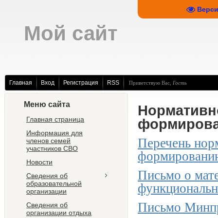
Верси
Мой сайт
Главная
Вход
Регистрация
RSS
Приветствую Вас
,
Гость
Меню сайта
Нормативн
Главная страница
формирова
Информация для
Перечень нор
членов семей
участников СВО
формированию
Новости
Письмо о мат
Сведения об
образовательной
функциональн
организации
Письмо Минпр
Сведения об
организации отдыха