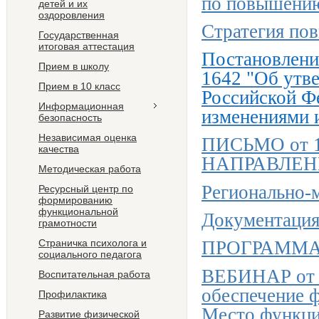
по повышению
детей и их
оздоровления
Стратегия по
Государственная
итоговая аттестация
Постановление
Прием в школу
1642 "Об утв
Прием в 10 класс
Российской Фе
Информационная
изменениями 
безопасность
Независимая оценка
ПИСЬМО от 13
качества
НАПРАВЛЕН
Методическая работа
Регионально-
Ресурсный центр по
формированию
функциональной
Документация
грамотности
Страничка психолога и
ПРОГРАММА
социального педагога
ВЕБИНАР от 2
Воспитательная работа
обеспечение 
Профилактика
Место функци
Развитие физической