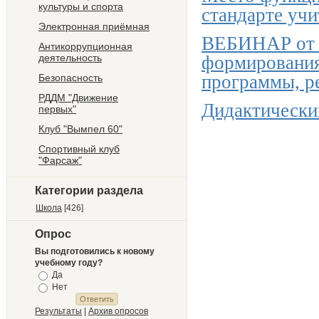
культуры и спорта
стандарте учи
Электронная приёмная
ВЕБИНАР от 2
Антикоррупционная
деятельность
формирования
программы, р
Безопасность
РДДМ "Движение
Дидактически
первых"
Клуб "Вымпел 60"
Спортивный клуб
"Фарсаж"
Категории раздела
Школа
[426]
Опрос
Вы подготовились к новому
учебному году?
Да
Нет
Результаты
|
Архив опросов